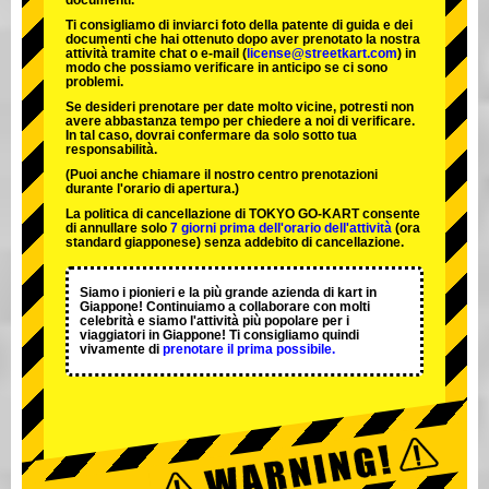
documenti.
Ti consigliamo di inviarci foto della patente di guida e dei
documenti che hai ottenuto dopo aver prenotato la nostra
attività tramite chat o e-mail (
license@streetkart.com
) in
modo che possiamo verificare in anticipo se ci sono
problemi.
Se desideri prenotare per date molto vicine, potresti non
avere abbastanza tempo per chiedere a noi di verificare.
In tal caso, dovrai confermare da solo sotto tua
responsabilità.
(Puoi anche chiamare il nostro centro prenotazioni
durante l'orario di apertura.)
La politica di cancellazione di TOKYO GO-KART consente
di annullare solo
7 giorni prima dell'orario dell'attività
(ora
standard giapponese) senza addebito di cancellazione.
Siamo i
pionieri
e la
più grande azienda di kart
in
Giappone! Continuiamo a collaborare con
molti
celebrità
e siamo l'
attività più popolare
per i
viaggiatori in Giappone! Ti consigliamo quindi
vivamente di
prenotare il prima possibile.