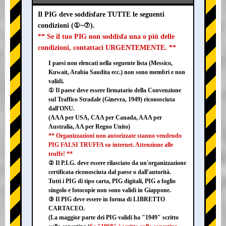
Il PIG deve soddisfare TUTTE le seguenti
condizioni (①~⑦).
** Se il tuo PIG non soddisfa una o più delle
condizioni, contattaci URGENTEMENTE. **
I paesi non elencati nella seguente lista (Messico,
Kuwait, Arabia Saudita ecc.) non sono membri e non
validi.
① Il paese deve essere firmatario della Convenzione
sul Traffico Stradale (Ginevra, 1949) riconosciuta
dall'ONU.
(AAA per USA, CAA per Canada, AAA per
Australia, AA per Regno Unito)
** Organizzazioni non autorizzate stanno vendendo
PIG FALSI TRUFFA su internet. Attenzione alle
truffe! **
② Il P.I.G. deve essere rilasciato da un'organizzazione
certificata riconosciuta dal paese o dall'autorità.
Tutti i PIG di tipo carta, PIG digitali, PIG a foglio
singolo e fotocopie non sono validi in Giappone.
③ Il PIG deve essere in forma di LIBRETTO
CARTACEO.
(La maggior parte dei PIG validi ha "1949" scritto