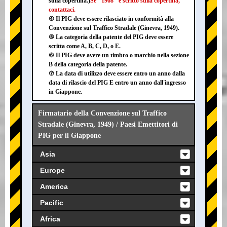
sulla copertina.)
Se "1968" è scritto sulla copertina,
contattaci.
④ Il PIG deve essere rilasciato in conformità alla
Convenzione sul Traffico Stradale (Ginevra, 1949).
⑤ La categoria della patente del PIG deve essere
scritta come A, B, C, D, o E.
⑥ Il PIG deve avere un timbro o marchio nella sezione
B della categoria della patente.
⑦ La data di utilizzo deve essere entro un anno dalla
data di rilascio del PIG E entro un anno dall'ingresso
in Giappone.
Firmatario della Convenzione sul Traffico
Stradale (Ginevra, 1949) / Paesi Emettitori di
PIG per il Giappone
Asia
Europe
America
Pacific
Africa