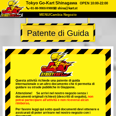
Tokyo Go-Kart Shinagawa
OPEN 10:00-22:00
📞+81-80-9988-9988
📧
shina@kart.st
MENU/Cambia Negozio
INIZIO
Patente di Guida
Chi Siamo
Specifiche
Prezzo
Accesso
Recensioni
FAQ
Azienda
Prenotazioni
Cambia Negozio
Tokyo Shinagawa
Tokyo Akihabara#1
Tokyo Akihabara#2
Tokyo Shibuya
Questa attività richiede una patente di guida
internazionale o un altro documento che ti permetta di
Tokyo Shibuya Annex
Tokyo Bay
guidare su strade pubbliche in Giappone.
Attenzione! Se arrivi nel nostro negozio senza i
Tokyo Asakusa
Osaka
documenti originali richiesti (descritti di seguito),
non
potrai partecipare all'attività
e
non riceverai alcun
rimborso
.
Okinawa
Per favore leggi qui sotto quali documenti devi ottenere e
assicurati di poter arrivare nel nostro negozio con i