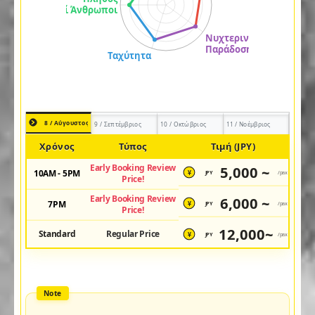
8 / Αύγουστος
9 / Σεπτέμβριος
10 / Οκτώβριος
11 / Νοέμβριος
Χρόνος
Τύπος
Τιμή (JPY)
Early Booking Review
5,000 ~
10AM - 5PM
JPY
/pax
¥
Price!
Early Booking Review
6,000 ~
7PM
JPY
/pax
¥
Price!
12,000~
Standard
Regular Price
JPY
/pax
¥