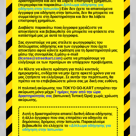
δραστηριότητα και δεν θα λάβετε επιστροφή χρημάτων.
(περιγράφεται παρακάτω
«Δίπλωμα οδήγησης για
οδήγηση στην Ιαπωνία»
) Εάν δεν έχετε τα απαιτούμενα
έγγραφα για οδήγηση στην Ιαπωνία, δεν θα μπορείτε να
συμμετάσχετε στη δραστηριότητα και δεν θα λάβετε
επιστροφή χρημάτων.
Διαβάστε παρακάτω ποια έγγραφα χρειάζεστε να
αποκτήσετε και βεβαιωθείτε ότι μπορείτε να φτάσετε στο
κατάστημά μας με αυτά τα έγγραφα.
Σας συνιστούμε να μας στείλετε φωτογραφίες του
διπλώματος οδήγησης και των εγγράφων που έχετε
αποκτήσει αφού κάνετε κράτηση για τη δραστηριότητά μας
μέσω της συνομιλίας ή μέσω e-mail
(
license@streetkart.com
) ώστε να μπορέσουμε να
ελέγξουμε εκ των προτέρων αν υπάρχουν προβλήματα.
Αν θέλετε να κάνετε κράτηση για πολύ κοντινές
ημερομηνίες, ενδέχεται να μην έχετε αρκετό χρόνο για να
μας ζητήσετε να ελέγξουμε. Σε αυτήν την περίπτωση, θα
πρέπει να το επιβεβαιώσετε μόνοι σας με δική σας ευθύνη.
Η πολιτική ακύρωσης του TOKYO GO-KART επιτρέπει την
ακύρωση μόνο μέχρι
7 ημέρες πριν από την ώρα
δραστηριότητάς σας
(Ιαπωνική Τυπική Ώρα) χωρίς χρέωση
ακύρωσης.
Αυτή η δραστηριότητα απαιτεί διεθνή άδεια οδήγησης
ή άλλο έγγραφο που σας επιτρέπει να οδηγείτε σε
δημόσιους δρόμους στην Ιαπωνία. Παρακαλούμε
βεβαιωθείτε ότι ελέγχετε το
«Δίπλωμα οδήγησης για
οδήγηση στην Ιαπωνία»