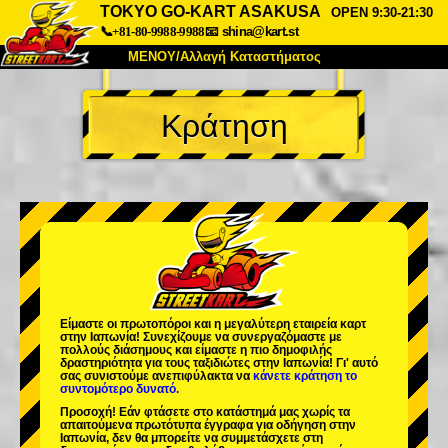
TOKYO GO-KART ASAKUSA
OPEN 9:30-21:30
📞+81-80-9988-9988
📧
shina@kart.st
ΜΕΝΟΥ/Αλλαγή Καταστήματος
ΚΥΡΙΩΣ
Κράτηση
Σχετικά
Προδιαγραφές
Τιμές
Πρόσβαση
Αναφορές
Συχνές Ερωτήσεις
Εταιρεία
Κράτηση
Αλλαγή Καταστήματος
Τόκιο Σινάγαουα #1
Τόκιο Ακίχαμπαρα #1
Τόκιο Ακίχαμπαρα #2
Τόκιο Σιμπούγια
Είμαστε οι
πρωτοπόροι
και η
μεγαλύτερη εταιρεία καρτ
Τόκιο Σιμπούγια Annex
Τόκιο Κόλπος
στην Ιαπωνία! Συνεχίζουμε να συνεργαζόμαστε με
πολλούς διάσημους
και είμαστε η
πιο δημοφιλής
δραστηριότητα
για τους ταξιδιώτες στην Ιαπωνία! Γι' αυτό
Τόκιο Ασακούσα
Οσάκα
σας συνιστούμε ανεπιφύλακτα να
κάνετε κράτηση το
συντομότερο δυνατό.
Οκινάουα
Προσοχή! Εάν φτάσετε στο κατάστημά μας χωρίς τα
απαιτούμενα πρωτότυπα έγγραφα για οδήγηση στην
Ιαπωνία, δεν θα μπορείτε να συμμετάσχετε στη