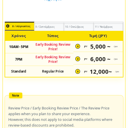
8 / Αύγουστος
9 / Σεπτέμβριος
10 / Οκτώβριος
11 / Νοέμβριος
Χρόνος
Τύπος
Τιμή (JPY)
Early Booking Review
5,000 ~
10AM - 5PM
JPY
/pax
¥
Price!
Early Booking Review
6,000 ~
7PM
JPY
/pax
¥
Price!
12,000~
Standard
Regular Price
JPY
/pax
¥
Review Price / Early Booking Review Price / The Review Price
applies when you plan to share your experience.
However, this does not apply to social media platforms where
review-based discounts are prohibited.