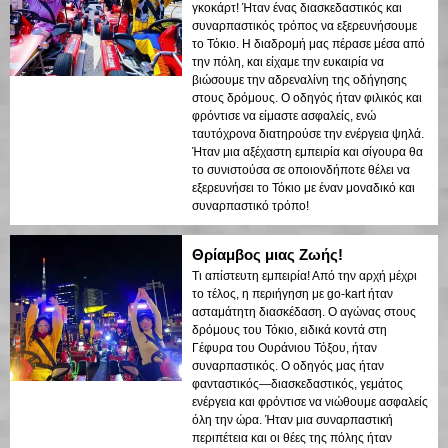
γκοκάρτ! Ήταν ένας διασκεδαστικός και
συναρπαστικός τρόπος να εξερευνήσουμε
το Τόκιο. Η διαδρομή μας πέρασε μέσα από
την πόλη, και είχαμε την ευκαιρία να
βιώσουμε την αδρεναλίνη της οδήγησης
στους δρόμους. Ο οδηγός ήταν φιλικός και
φρόντισε να είμαστε ασφαλείς, ενώ
ταυτόχρονα διατηρούσε την ενέργεια ψηλά.
Ήταν μια αξέχαστη εμπειρία και σίγουρα θα
το συνιστούσα σε οποιονδήποτε θέλει να
εξερευνήσει το Τόκιο με έναν μοναδικό και
συναρπαστικό τρόπο!
Θρίαμβος μιας Ζωής!
Τι απίστευτη εμπειρία! Από την αρχή μέχρι
το τέλος, η περιήγηση με go-kart ήταν
ασταμάτητη διασκέδαση. Ο αγώνας στους
δρόμους του Τόκιο, ειδικά κοντά στη
Γέφυρα του Ουράνιου Τόξου, ήταν
συναρπαστικός. Ο οδηγός μας ήταν
φανταστικός—διασκεδαστικός, γεμάτος
ενέργεια και φρόντισε να νιώθουμε ασφαλείς
όλη την ώρα. Ήταν μια συναρπαστική
περιπέτεια και οι θέες της πόλης ήταν