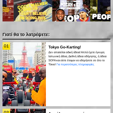
Γιατί θα το λατρέψετε:
01
Tokyo Go-Karting!
Δεν απαιτείται ειδική άδεια! Απλά έχετε έγκυρη
Ιαπωνική άδεια, Διεθνή άδεια οδήγησης, ή άδεια
SOFA και είστε έτοιμοι να οδηγήσετε σε όλο το
Τόκιο!
Για περισσότερες πληροφορίες
02