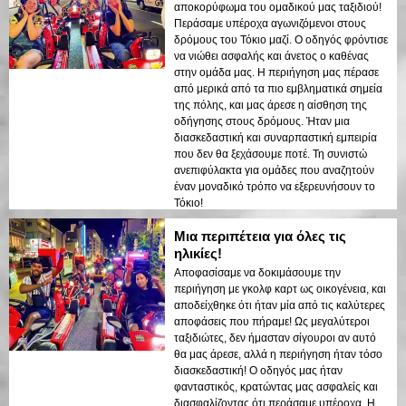
αποκορύφωμα του ομαδικού μας ταξιδιού!
Περάσαμε υπέροχα αγωνιζόμενοι στους
δρόμους του Τόκιο μαζί. Ο οδηγός φρόντισε
να νιώθει ασφαλής και άνετος ο καθένας
στην ομάδα μας. Η περιήγηση μας πέρασε
από μερικά από τα πιο εμβληματικά σημεία
της πόλης, και μας άρεσε η αίσθηση της
οδήγησης στους δρόμους. Ήταν μια
διασκεδαστική και συναρπαστική εμπειρία
που δεν θα ξεχάσουμε ποτέ. Τη συνιστώ
ανεπιφύλακτα για ομάδες που αναζητούν
έναν μοναδικό τρόπο να εξερευνήσουν το
Τόκιο!
Μια περιπέτεια για όλες τις
ηλικίες!
Αποφασίσαμε να δοκιμάσουμε την
περιήγηση με γκολφ καρτ ως οικογένεια, και
αποδείχθηκε ότι ήταν μία από τις καλύτερες
αποφάσεις που πήραμε! Ως μεγαλύτεροι
ταξιδιώτες, δεν ήμασταν σίγουροι αν αυτό
θα μας άρεσε, αλλά η περιήγηση ήταν τόσο
διασκεδαστική! Ο οδηγός μας ήταν
φανταστικός, κρατώντας μας ασφαλείς και
διασφαλίζοντας ότι περάσαμε υπέροχα. Η