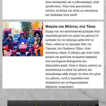
ήταν εκπληκτικές και η ενθουσιασμός ήταν
μεταδοτικός. Ήταν ένας φανταστικός
τρόπος να δούμε την πόλη ως οικογένεια,
και περάσαμε τόσο καλά!
Μαγεία του Μέλιτος στο Τόκιο
Είχαμε την πιο καταπληκτική εμπειρία στην
περιοδεία go-kart του μήνα του μέλιτος! Η
εμπειρία του να τρέχουμε μέσα από το
Τόκιο, ειδικά με τις όμορφες θέες της
Γέφυρας του Ουράνιου Τόξου, ήταν
απολύτως τέλεια. Ο οδηγός μας ήταν πολύ
φιλικός και φρόντισε να είμαστε ασφαλείς
ενώ ταυτόχρονα διατηρούσε την
αδρεναλίνη ψηλά. Ήταν ο τέλειος τρόπος να
γιορτάσουμε το μήνα του μέλιτος και
απολαύσαμε κάθε στιγμή. Αν είστε στο μήνα
του μέλιτος, αυτή η περιοδεία είναι
απαραίτητη για να δημιουργήσετε
αξέχαστες αναμνήσεις!