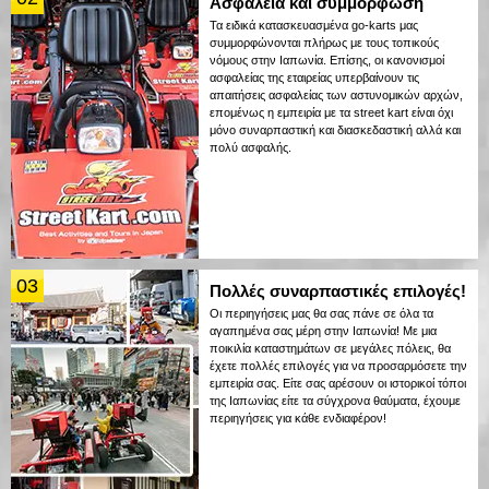
Ασφάλεια και συμμόρφωση
Τα ειδικά κατασκευασμένα go-karts μας
συμμορφώνονται πλήρως με τους τοπικούς
νόμους στην Ιαπωνία. Επίσης, οι κανονισμοί
ασφαλείας της εταιρείας υπερβαίνουν τις
απαιτήσεις ασφαλείας των αστυνομικών αρχών,
επομένως η εμπειρία με τα street kart είναι όχι
μόνο συναρπαστική και διασκεδαστική αλλά και
πολύ ασφαλής.
03
Πολλές συναρπαστικές επιλογές!
Οι περιηγήσεις μας θα σας πάνε σε όλα τα
αγαπημένα σας μέρη στην Ιαπωνία! Με μια
ποικιλία καταστημάτων σε μεγάλες πόλεις, θα
έχετε πολλές επιλογές για να προσαρμόσετε την
εμπειρία σας. Είτε σας αρέσουν οι ιστορικοί τόποι
της Ιαπωνίας είτε τα σύγχρονα θαύματα, έχουμε
περιηγήσεις για κάθε ενδιαφέρον!