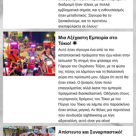
διαδρομή ήταν τέλεια, με πολλά
εμβληματικά σημεία, και η ενθουσιασμός
ήταν μεταδοτικός. Σίγουρα θα το
ξανακάνουμε, και το προτείνω
ανεπιφύλακτα σε όλους!
Μια Αξέχαστη Εμπειρία στο
Τόκιο! 🌟
Αυτό ήταν σίγουρα ένα από τα πιο
καταπληκτικά πράγματα που έχω κάνει στην
Ιαπωνία! Τη στιγμή που φτάσαμε στη
Γέφυρα του Ουράνιου Τόξου, με τα φώτα
της πόλης να λάμπουν και τη θαλασσινή
αύρα στο πρόσωπό μου, ήξερα ότι αυτό θα
ήταν επικό. Ο ξεναγός ήταν πολύ
επαγγελματίας αλλά έκανε την εμπειρία
πραγματικά διασκεδαστική. Οδήγηση στους
νυχτερινούς δρόμους του Τόκιο με τον
Πύργο του Τόκιο να λάμπει στο παρασκήνιο
ήταν απλώς μαγική. Αν θέλεις μια περιπέτεια
που συνδυάζει sightseeing με λίγη
αδρεναλίνη, αυτό είναι για σένα!
Απίστευτο και Συναρπαστικό!