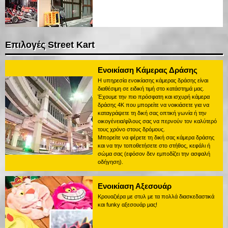
Επιλογές Street Kart
Ενοικίαση Κάμερας Δράσης
Η υπηρεσία ενοικίασης κάμερας δράσης είναι
διαθέσιμη σε ειδική τιμή στο κατάστημά μας.
Έχουμε την πιο πρόσφατη και ισχυρή κάμερα
δράσης 4K που μπορείτε να νοικιάσετε για να
καταγράψετε τη δική σας οπτική γωνία ή την
οικογένεια/φίλους σας να περνούν τον καλύτερό
τους χρόνο στους δρόμους.
Μπορείτε να φέρετε τη δική σας κάμερα δράσης
και να την τοποθετήσετε στο στήθος, κεφάλι ή
σώμα σας (εφόσον δεν εμποδίζει την ασφαλή
οδήγηση).
Ενοικίαση Αξεσουάρ
Κρουαζιέρα με στυλ με τα πολλά διασκεδαστικά
και funky αξεσουάρ μας!