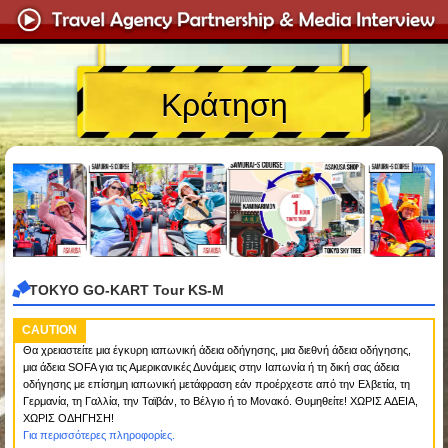
Κράτηση
TOKYO GO-KART Tour KS-M
CAUTION
Θα χρειαστείτε μια έγκυρη ιαπωνική άδεια οδήγησης, μια διεθνή άδεια οδήγησης,
μια άδεια SOFA για τις Αμερικανικές Δυνάμεις στην Ιαπωνία ή τη δική σας άδεια
οδήγησης με επίσημη ιαπωνική μετάφραση εάν προέρχεστε από την Ελβετία, τη
Γερμανία, τη Γαλλία, την Ταϊβάν, το Βέλγιο ή το Μονακό. Θυμηθείτε! ΧΩΡΙΣ ΑΔΕΙΑ,
ΧΩΡΙΣ ΟΔΗΓΗΣΗ!
Για περισσότερες πληροφορίες.