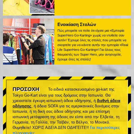
Ενοικίαση Στολών
Πώς μπορείτε να πείτε ότι είχατε μια «Εμπειρία
SuperHero Go-Karting» χωρίς να ντυθείτε σαν
αυτόν! Έχουμε όλες τις στολές που μπορείτε να
σκεφτείτε για να κάνετε αυτήν την εμπειρία «Real
Life SuperHero Go-Karting»! Για όλους τους
θαυμαστές των Super Hero, μην ανησυχείτε,
έχουμε όλες τις στολές!
ΠΡΟΣΟΧΗ
Το ειδικά κατασκευασμένο go-kart της
Tokyo Go-Kart είναι για τους δρόμους στην Ιαπωνία. Θα
χρειαστείτε έγκυρη ιαπωνική άδεια οδήγησης, ή
διεθνή άδεια
οδήγησης
, ή άδεια SOFA για τις αμερικανικές δυνάμεις στην
Ιαπωνία, ή τη δική σας άδεια οδήγησης και μια επίσημη
ιαπωνική μετάφραση της άδειας αν είστε από την Ελβετία, τη
Γερμανία, τη Γαλλία, την Ταϊβάν, το Βέλγιο, το Μονακό.
Θυμηθείτε! ΧΩΡΙΣ ΑΔΕΙΑ ΔΕΝ ΟΔΗΓΕΙΤΕ!!
Για περισσότερες
πληροφορίες
.