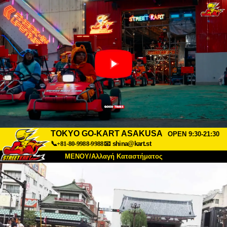
TOKYO GO-KART ASAKUSA
OPEN 9:30-21:30
📞+81-80-9988-9988
📧
shina@kart.st
ΜΕΝΟΥ/Αλλαγή Καταστήματος
ΚΥΡΙΩΣ
Σχετικά
Προδιαγραφές
Τιμές
Πρόσβαση
Αναφορές
Συχνές Ερωτήσεις