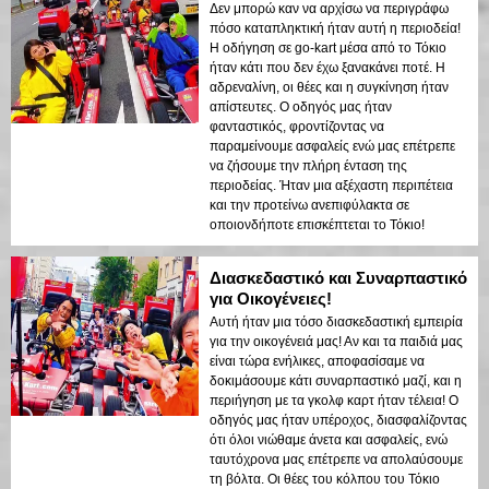
Δεν μπορώ καν να αρχίσω να περιγράφω
πόσο καταπληκτική ήταν αυτή η περιοδεία!
Η οδήγηση σε go-kart μέσα από το Τόκιο
ήταν κάτι που δεν έχω ξανακάνει ποτέ. Η
αδρεναλίνη, οι θέες και η συγκίνηση ήταν
απίστευτες. Ο οδηγός μας ήταν
φανταστικός, φροντίζοντας να
παραμείνουμε ασφαλείς ενώ μας επέτρεπε
να ζήσουμε την πλήρη ένταση της
περιοδείας. Ήταν μια αξέχαστη περιπέτεια
και την προτείνω ανεπιφύλακτα σε
οποιονδήποτε επισκέπτεται το Τόκιο!
Διασκεδαστικό και Συναρπαστικό
για Οικογένειες!
Αυτή ήταν μια τόσο διασκεδαστική εμπειρία
για την οικογένειά μας! Αν και τα παιδιά μας
είναι τώρα ενήλικες, αποφασίσαμε να
δοκιμάσουμε κάτι συναρπαστικό μαζί, και η
περιήγηση με τα γκολφ καρτ ήταν τέλεια! Ο
οδηγός μας ήταν υπέροχος, διασφαλίζοντας
ότι όλοι νιώθαμε άνετα και ασφαλείς, ενώ
ταυτόχρονα μας επέτρεπε να απολαύσουμε
τη βόλτα. Οι θέες του κόλπου του Τόκιο