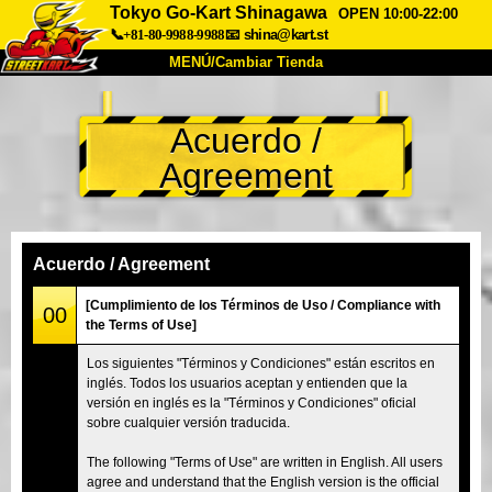
Tokyo Go-Kart Shinagawa
OPEN 10:00-22:00
📞+81-80-9988-9988
📧
shina@kart.st
MENÚ/Cambiar Tienda
INICIO
Acuerdo /
Acerca de
Especificaciones
Precios
Agreement
Acceso
Testimonios
Preguntas Frecuentes
Empresa
Reservas
Cambiar Tienda
Acuerdo / Agreement
Tokyo Shinagawa
Tokyo Akihabara#1
[Cumplimiento de los Términos de Uso / Compliance with
00
the Terms of Use]
Tokyo Akihabara#2
Tokyo Shibuya
Los siguientes "Términos y Condiciones" están escritos en
Tokyo Shibuya Annex
Tokyo Bay
inglés. Todos los usuarios aceptan y entienden que la
versión en inglés es la "Términos y Condiciones" oficial
Tokyo Asakusa
Osaka
sobre cualquier versión traducida.
Okinawa
The following "Terms of Use" are written in English. All users
agree and understand that the English version is the official