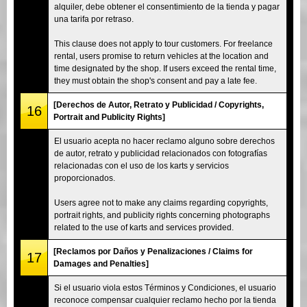
alquiler, debe obtener el consentimiento de la tienda y pagar
una tarifa por retraso.
This clause does not apply to tour customers. For freelance
rental, users promise to return vehicles at the location and
time designated by the shop. If users exceed the rental time,
they must obtain the shop's consent and pay a late fee.
[Derechos de Autor, Retrato y Publicidad / Copyrights,
16
Portrait and Publicity Rights]
El usuario acepta no hacer reclamo alguno sobre derechos
de autor, retrato y publicidad relacionados con fotografías
relacionadas con el uso de los karts y servicios
proporcionados.
Users agree not to make any claims regarding copyrights,
portrait rights, and publicity rights concerning photographs
related to the use of karts and services provided.
[Reclamos por Daños y Penalizaciones / Claims for
17
Damages and Penalties]
Si el usuario viola estos Términos y Condiciones, el usuario
reconoce compensar cualquier reclamo hecho por la tienda