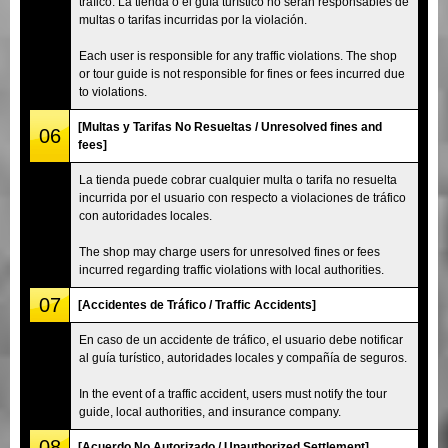
tráfico. La tienda o el guía turístico no serán responsables de
multas o tarifas incurridas por la violación.
Each user is responsible for any traffic violations. The shop
or tour guide is not responsible for fines or fees incurred due
to violations.
[Multas y Tarifas No Resueltas / Unresolved fines and
06
fees]
La tienda puede cobrar cualquier multa o tarifa no resuelta
incurrida por el usuario con respecto a violaciones de tráfico
con autoridades locales.
The shop may charge users for unresolved fines or fees
incurred regarding traffic violations with local authorities.
07
[Accidentes de Tráfico / Traffic Accidents]
En caso de un accidente de tráfico, el usuario debe notificar
al guía turístico, autoridades locales y compañía de seguros.
In the event of a traffic accident, users must notify the tour
guide, local authorities, and insurance company.
08
[Acuerdo No Autorizado / Unauthorized Settlement]