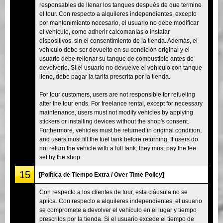
responsables de llenar los tanques después de que termine
el tour. Con respecto a alquileres independientes, excepto
por mantenimiento necesario, el usuario no debe modificar
el vehículo, como adherir calcomanías o instalar
dispositivos, sin el consentimiento de la tienda. Además, el
vehículo debe ser devuelto en su condición original y el
usuario debe rellenar su tanque de combustible antes de
devolverlo. Si el usuario no devuelve el vehículo con tanque
lleno, debe pagar la tarifa prescrita por la tienda.
For tour customers, users are not responsible for refueling
after the tour ends. For freelance rental, except for necessary
maintenance, users must not modify vehicles by applying
stickers or installing devices without the shop's consent.
Furthermore, vehicles must be returned in original condition,
and users must fill the fuel tank before returning. If users do
not return the vehicle with a full tank, they must pay the fee
set by the shop.
15
[Política de Tiempo Extra / Over Time Policy]
Con respecto a los clientes de tour, esta cláusula no se
aplica. Con respecto a alquileres independientes, el usuario
se compromete a devolver el vehículo en el lugar y tiempo
prescritos por la tienda. Si el usuario excede el tiempo de