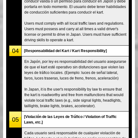
conducir válida o un permiso para conducir en Japón y debe
portarla en todo momento. El usuario debe tener habilidades
de conducción suficientes para conducir el kart.
Users must comply with all local traffic laws and regulations.
Users must possess and carry at all times a valid driver's
license or permit to drive in Japan. Users must have sufficient
driving skills to operate a kart.
04
[Responsabilidad del Kart / Kart Responsibility]
En Japón, por ley es responsabilidad del usuario asegurarse
de que el kart esté operativo sin disfunciones que violen las
leyes de tráfico locales. (Ejemplo: luces de señal lateral,
faros, luces traseras, luces de freno, frenos, aceleración)
In Japan, it is the user's responsibility by law to ensure that
the kart is roadworthy and free from malfunctions that would
violate local traffic laws (e.g., side signal lights, headlights,
taillights, brake lights, brakes, accelerator).
[Violación de las Leyes de Tráfico / Violation of Traffic
05
Laws, etc.]
Cada usuario será responsable de cualquier violación de