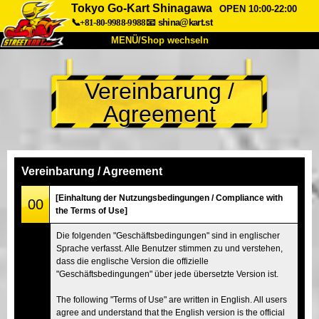
Tokyo Go-Kart Shinagawa
OPEN 10:00-22:00
📞+81-80-9988-9988
📧
shina@kart.st
MENÜ/Shop wechseln
START
Vereinbarung /
Über uns
Spezifikationen
Preise
Agreement
Anfahrt
Bewertungen
FAQ
Unternehmen
Buchung
Shop wechseln
Vereinbarung / Agreement
Tokio Shinagawa
Tokio Akihabara#1
[Einhaltung der Nutzungsbedingungen / Compliance with
00
the Terms of Use]
Tokio Akihabara#2
Tokio Shibuya
Die folgenden "Geschäftsbedingungen" sind in englischer
Tokio Shibuya Annex
Tokio Bucht
Sprache verfasst. Alle Benutzer stimmen zu und verstehen,
dass die englische Version die offizielle
Tokio Asakusa
Osaka
"Geschäftsbedingungen" über jede übersetzte Version ist.
Okinawa
The following "Terms of Use" are written in English. All users
agree and understand that the English version is the official