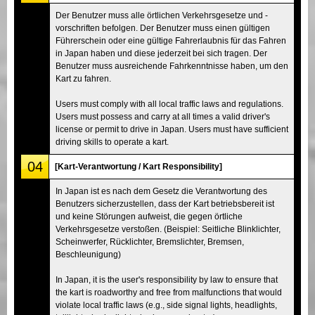
Der Benutzer muss alle örtlichen Verkehrsgesetze und -
vorschriften befolgen. Der Benutzer muss einen gültigen
Führerschein oder eine gültige Fahrerlaubnis für das Fahren
in Japan haben und diese jederzeit bei sich tragen. Der
Benutzer muss ausreichende Fahrkenntnisse haben, um den
Kart zu fahren.
Users must comply with all local traffic laws and regulations.
Users must possess and carry at all times a valid driver's
license or permit to drive in Japan. Users must have sufficient
driving skills to operate a kart.
04
[Kart-Verantwortung / Kart Responsibility]
In Japan ist es nach dem Gesetz die Verantwortung des
Benutzers sicherzustellen, dass der Kart betriebsbereit ist
und keine Störungen aufweist, die gegen örtliche
Verkehrsgesetze verstoßen. (Beispiel: Seitliche Blinklichter,
Scheinwerfer, Rücklichter, Bremslichter, Bremsen,
Beschleunigung)
In Japan, it is the user's responsibility by law to ensure that
the kart is roadworthy and free from malfunctions that would
violate local traffic laws (e.g., side signal lights, headlights,