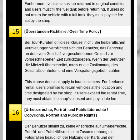
Furthermore, vehicles must be returned in original condition,
and users must fill the fuel tank before returning. If users do
not return the vehicle with a full tank, they must pay the fee
set by the shop.
15
[Überstunden-Richtlinie / Over Time Policy]
Bei Tour-Kunden gilt diese Klausel nicht. Bei freiberuflichen
Vermietungen verpflichtet sich der Benutzer, das Fahrzeug
an dem vom Geschäft vorgeschriebenen Ort und zur
vorgeschriebenen Zeit zurückzugeben. Wenn der Benutzer
die Mietzeit überschreitet, muss er die Zustimmung des
Geschäfts einholen und eine Verspätungsgebühr zahlen.
This clause does not apply to tour customers. For freelance
rental, users promise to return vehicles at the location and
time designated by the shop. If users exceed the rental time,
they must obtain the shop's consent and pay a late fee.
[Urheberrechte, Porträt- und Publizitätsrechte /
16
Copyrights, Portrait and Publicity Rights]
Der Benutzer stimmt zu, keine Ansprüche auf Urheberrechte,
Porträt- und Publizitätsrechte im Zusammenhang mit
Fotografien bezüglich der Nutzung der Karts und der