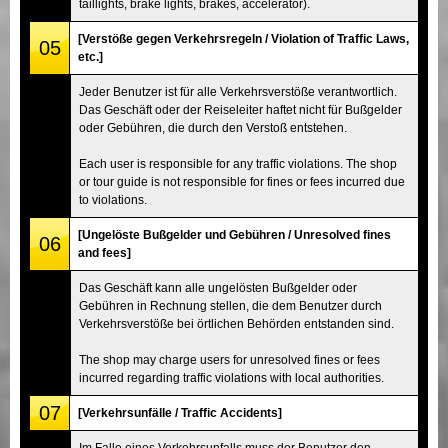
taillights, brake lights, brakes, accelerator).
[Verstöße gegen Verkehrsregeln / Violation of Traffic Laws,
05
etc.]
Jeder Benutzer ist für alle Verkehrsverstöße verantwortlich.
Das Geschäft oder der Reiseleiter haftet nicht für Bußgelder
oder Gebühren, die durch den Verstoß entstehen.
Each user is responsible for any traffic violations. The shop
or tour guide is not responsible for fines or fees incurred due
to violations.
[Ungelöste Bußgelder und Gebühren / Unresolved fines
06
and fees]
Das Geschäft kann alle ungelösten Bußgelder oder
Gebühren in Rechnung stellen, die dem Benutzer durch
Verkehrsverstöße bei örtlichen Behörden entstanden sind.
The shop may charge users for unresolved fines or fees
incurred regarding traffic violations with local authorities.
07
[Verkehrsunfälle / Traffic Accidents]
Im Falle eines Verkehrsunfalls muss der Benutzer den