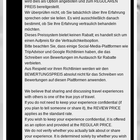
wird dies als Option angeboten und zum REGULÄREN
PREIS bereitgestellt.
Wir überprüfen nicht, ob Sie tatsächlich über Ihre Erfahrung
sprechen oder sie teilen. Es wird ausschließlich danach
bestimmt, ob Sie Ihre Erfahrung vertraulich behandeln
möchten.
Dieses Preissystem bietet keinen Rabatt; es handelt sich um
einen Aufpreis für die Vertraulichkeitsoption.
Bitte beachten Sie, dass einige Social-Media-Plattformen wie
TripAdvisor und Google Richtlinien haben, die das
Schreiben von Bewertungen im Austausch für Rabatte
verbieten.
Aus Respekt vor ihren Richtlinien werden wir den
BEWERTUNGSPREIS absolut nicht für das Schreiben von
Bewertungen auf diesen Plattformen anwenden.
We believe that sharing and discussing travel experiences
with others is one of the true joys of travel.
If you do not need to keep your experience confidential (if
you plan to tell someone or share it), the REVIEW PRICE
applies as the standard rate.
If you wish to keep your experience confidential, it is offered
as an option and provided at the REGULAR PRICE.
We do not verify whether you actually talk about or share
your experience. It is determined solely by whether you wish