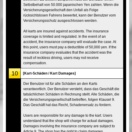
Selbstbehalt von 50.000 japanischen Yen zahlen. Wenn die
Versicherungsgesellschaft den Unfall als Folge
rücksichtslosen Fahrens bewertet, kann der Benutzer vom
Versicherungsschutz ausgeschlossen werden.
All karts are insured against accidents. The insurance
coverage is limited and regulated. In the event of an
accident, the insurance company will evaluate the case. At
this point, users must pay a deductible of 50,000 yen. If the
insurance company evaluates that the accident was the
result of reckless driving, users may not receive
compensation.
10
[Kart-Schäden / Kart Damages]
Der Benutzer ist für alle Schäden an den Karts
verantwortlich. Der Benutzer versteht, dass das Geschäft die
tatsächlichen Schäden in Rechnung stellt. Alle Schäden, die
die Versicherungsgesellschaft betreffen, folgen Klausel 9.
Das Geschäft hat das Recht, Schadenersatz zu fordern.
Users are responsible for any damage to the kart. Users
understand that the shop will charge for actual damages.
Damages involving the insurance company are subject to
Article 9. The shop has the right to claim damages.