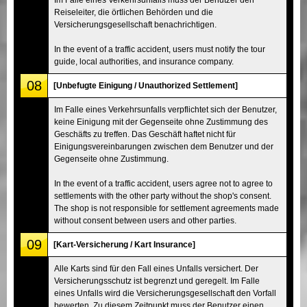
Reiseleiter, die örtlichen Behörden und die
Versicherungsgesellschaft benachrichtigen.
In the event of a traffic accident, users must notify the tour
guide, local authorities, and insurance company.
08
[Unbefugte Einigung / Unauthorized Settlement]
Im Falle eines Verkehrsunfalls verpflichtet sich der Benutzer,
keine Einigung mit der Gegenseite ohne Zustimmung des
Geschäfts zu treffen. Das Geschäft haftet nicht für
Einigungsvereinbarungen zwischen dem Benutzer und der
Gegenseite ohne Zustimmung.
In the event of a traffic accident, users agree not to agree to
settlements with the other party without the shop's consent.
The shop is not responsible for settlement agreements made
without consent between users and other parties.
09
[Kart-Versicherung / Kart Insurance]
Alle Karts sind für den Fall eines Unfalls versichert. Der
Versicherungsschutz ist begrenzt und geregelt. Im Falle
eines Unfalls wird die Versicherungsgesellschaft den Vorfall
bewerten. Zu diesem Zeitpunkt muss der Benutzer einen